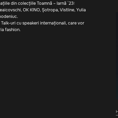
ațiile din colecțiile Toamnă – Iarnă `23:
 Ceaicovschi, OK KINO, Șotropa, Vistline, Yulia
obodeniuc.
 Talk-uri cu speakeri internaționali, care vor
ria fashion.