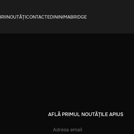
RII
NOUTĂȚI
CONTACTE
DININIMA
BRIDGE
AFLĂ PRIMUL NOUTĂȚILE APIUS